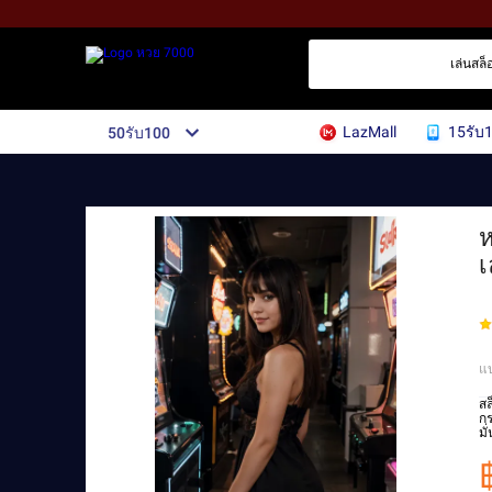
เล่นสล็อตแ
LazMall
15รับ1
50รับ100
ห
เ
แ
สล
กร
มั