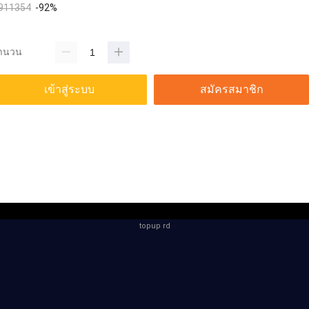
911354
-92%
ำนวน
เข้าสู่ระบบ
สมัครสมาชิก
topup rd