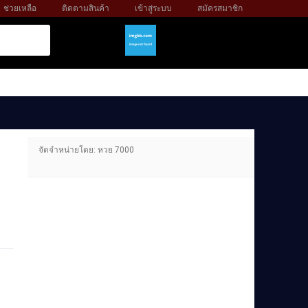
ช่วยเหลือ
ติดตามสินค้า
เข้าสู่ระบบ
สมัครสมาชิก
จัดจำหน่ายโดย: หวย 7000
】