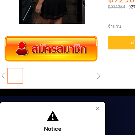
฿911354
-92
จำนวน
เข
×
⚠️
Notice