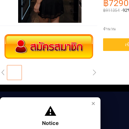
฿7290
฿911354
-92
จำนวน
เข
×
⚠️
Notice