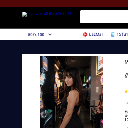
LazMall
15รับ1
50รับ100
ห
【
ท
แ
สั
ค่
10