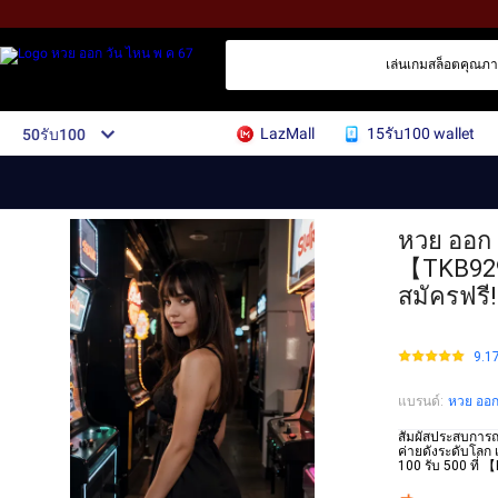
เล่นเกมสล็อตคุณภาพจ
LazMall
15รับ100 wallet
50รับ100
หวย ออก 
【TKB929
สมัครฟรี!
9.1
แบรนด์
:
หวย ออก
สัมผัสประสบการณ
ค่ายดังระดับโลก 
100 รับ 500 ที่ 