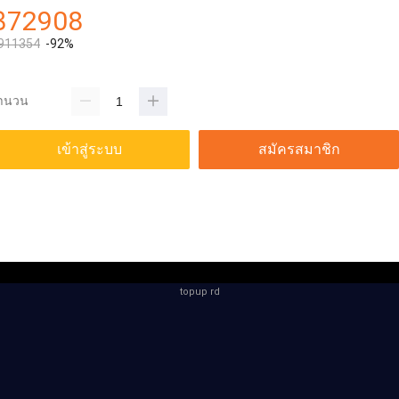
฿72908
911354
-92%
ำนวน
เข้าสู่ระบบ
สมัครสมาชิก
topup rd