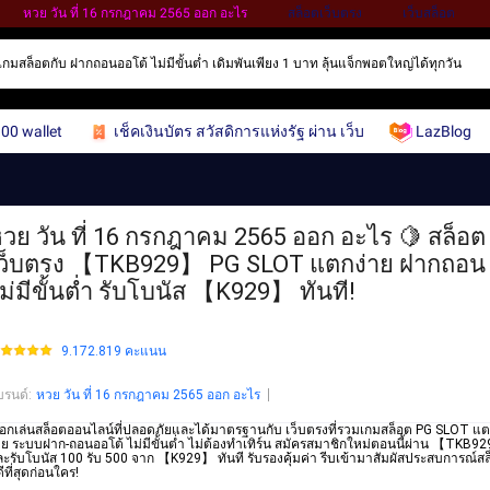
หวย วัน ที่ 16 กรกฎาคม 2565 ออก อะไร
สล็อตเว็บตรง
เว็บสล็อต
สล็อตกับ ฝากถอนออโต้ ไม่มีขั้นต่ำ เดิมพันเพียง 1 บาท ลุ้นแจ็กพอตใหญ่ได้ทุกวัน
00 wallet
เช็คเงินบัตร สวัสดิการแห่งรัฐ ผ่าน เว็บ
LazBlog
วย วัน ที่ 16 กรกฎาคม 2565 ออก อะไร 🍋 สล็อต
ว็บตรง 【TKB929】 PG SLOT แตกง่าย ฝากถอน
ม่มีขั้นต่ำ รับโบนัส 【K929】 ทันที!
9.172.819 คะแนน
บรนด์
:
หวย วัน ที่ 16 กรกฎาคม 2565 ออก อะไร
ือกเล่นสล็อตออนไลน์ที่ปลอดภัยและได้มาตรฐานกับ เว็บตรงที่รวมเกมสล็อต PG SLOT แ
าย ระบบฝาก-ถอนออโต้ ไม่มีขั้นต่ำ ไม่ต้องทำเทิร์น สมัครสมาชิกใหม่ตอนนี้ผ่าน 【TKB9
ะรับโบนัส 100 รับ 500 จาก 【K929】 ทันที รับรองคุ้มค่า รีบเข้ามาสัมผัสประสบการณ์ส
่ดีที่สุดก่อนใคร!