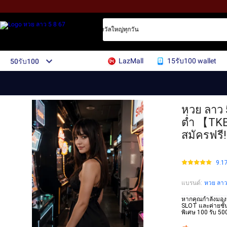
ั้นต่ำ รองรับทุกระบบ เล่นสนุก ลุ้นรางวัลใหญ่ทุกวัน
LazMall
15รับ100 wallet
50รับ100
หวย ลาว 5
ต่ำ 【TKB
สมัครฟรี!
9.1
แบรนด์
:
หวย ลาว
หากคุณกำลังมองหา
SLOT และค่ายชั้
พิเศษ 100 รับ 50