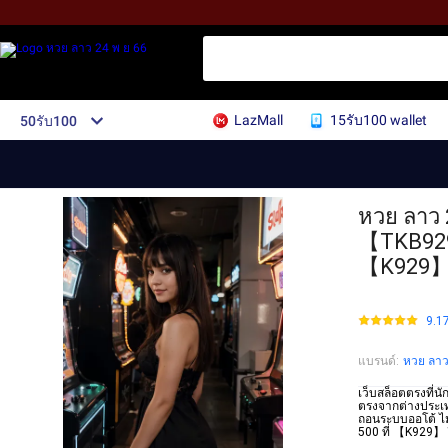
LazMall
15รับ100 wallet
50รับ100
หวย ลาว 
【TKB929】
【K929
9.1
แบรนด์
:
หวย ลาว
เว็บสล็อตตรงที่น
ตรงจากต่างประเทศ
ถอนระบบออโต้ ไม่
500 ที่ 【K929】 