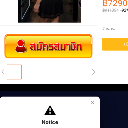
฿7290
฿911354
-92
จำนวน
เข
×
⚠️
Notice