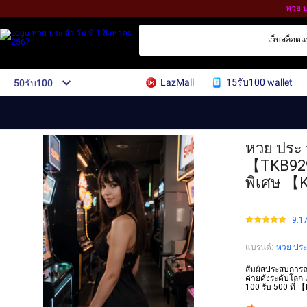
หวย ป
เว็บสล็อตแท
LazMall
15รับ100 wallet
50รับ100
หวย ประ จ
【TKB929】
พิเศษ 【
9.1
แบรนด์
:
หวย ประ 
สัมผัสประสบการณ
ค่ายดังระดับโลก 
100 รับ 500 ที่ 