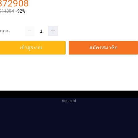
฿72908
911354
-92%
ำนวน
เข้าสู่ระบบ
สมัครสมาชิก
topup rd