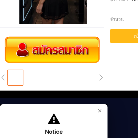
จำนวน
เข
×
⚠️
Notice