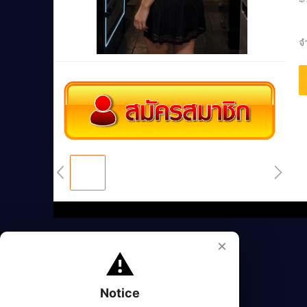
จ
×
⚠️
Notice