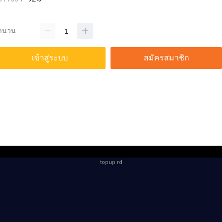
ำนวน
เข้าสู่ระบบ
สมัครสมาชิก
topup rd