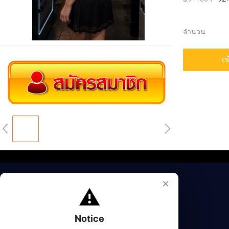
จำนวน
เข
×
⚠️
Notice