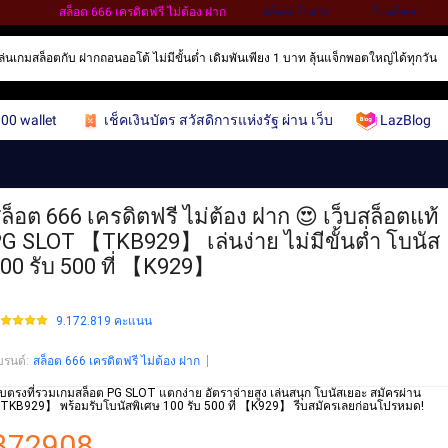
สล็อต 666 เครดิตฟรี ไม่ต้อง ฝาก
สล็อตเว็บตรง
เว็บสล็อต
เกมสล็อตกับ ฝากถอนออโต้ ไม่มีขั้นต่ำ เดิมพันเพียง 1 บาท ลุ้นแจ็กพอตใหญ่ได้ทุกวัน
00 wallet
เช็คเงินบัตร สวัสดิการแห่งรัฐ ผ่าน เว็บ
LazBlog
ล็อต 666 เครดิตฟรี ไม่ต้อง ฝาก 😍 เว็บสล็อตแท้
G SLOT 【TKB929】 เล่นง่าย ไม่มีขั้นต่ำ โบนัส
00 รับ 500 ที่ 【K929】
9.172.819 คะแนน
บรนด์
:
สล็อต 666 เครดิตฟรี ไม่ต้อง ฝาก
็บตรงที่รวมเกมสล็อต PG SLOT แตกง่าย อัตราจ่ายสูง เล่นสนุก โบนัสเยอะ สมัครผ่าน
KB929】 พร้อมรับโบนัสพิเศษ 100 รับ 500 ที่ 【K929】 รีบสมัครเลยก่อนโปรหมด!
฿72908