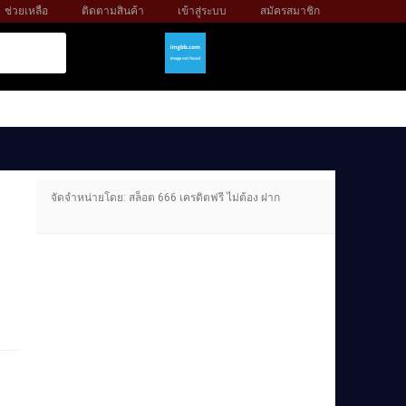
ช่วยเหลือ
ติดตามสินค้า
เข้าสู่ระบบ
สมัครสมาชิก
จัดจำหน่ายโดย: สล็อต 666 เครดิตฟรี ไม่ต้อง ฝาก