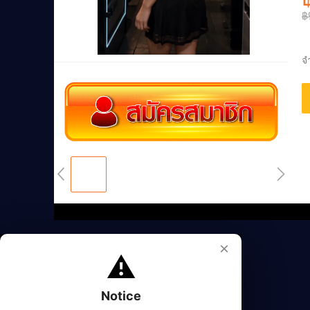
฿
จ
×
⚠️
Notice