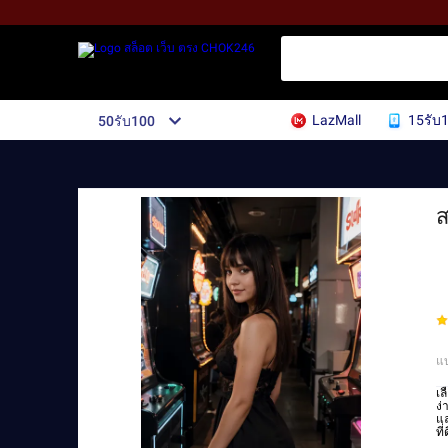
LazMall
15รับ1
50รับ100
ส
【
【
แ
เล
ง่
แล
ที