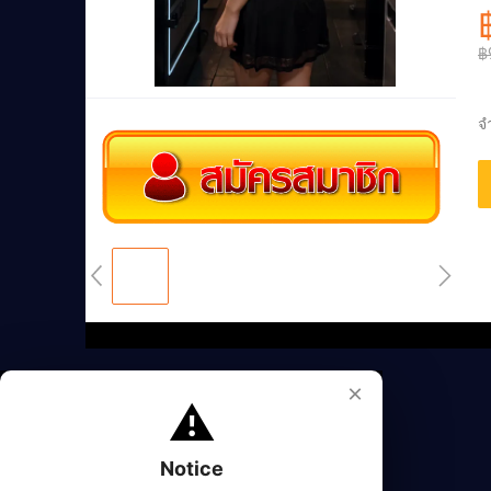
฿
จ
×
⚠️
Notice