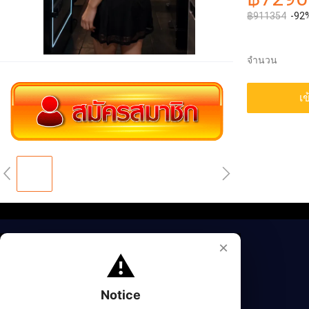
฿911354
-92
จำนวน
เข
×
⚠️
Notice