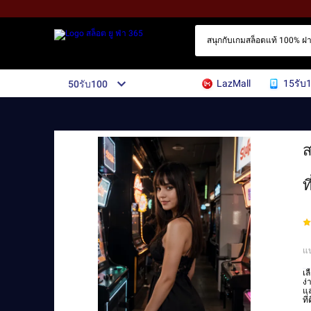
สนุกกับเกมสล็อตแท้ 100% ฝากถอน
LazMall
15รับ1
50รับ100
ส
【
ท
แ
เล
ง่
แล
ที