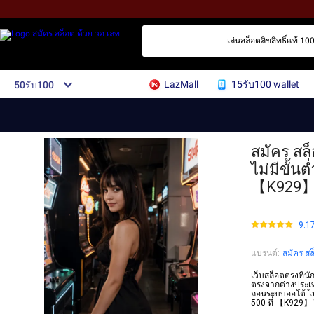
เล่นสล็อตลิขสิทธิ์แท้ 100%
LazMall
15รับ100 wallet
50รับ100
สมัคร สล
ไม่มีขั้น
【K929】 
9.1
แบรนด์
:
สมัคร สล
เว็บสล็อตตรงที่น
ตรงจากต่างประเทศ
ถอนระบบออโต้ ไม่
500 ที่ 【K929】 