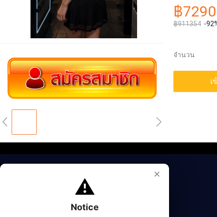
฿7290
฿911354
-92
จำนวน
เข
×
⚠️
Notice