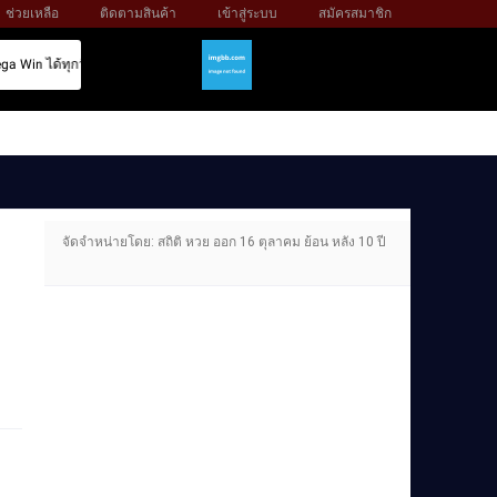
ช่วยเหลือ
ติดตามสินค้า
เข้าสู่ระบบ
สมัครสมาชิก
 Win ได้ทุกวัน
จัดจำหน่ายโดย: สถิติ หวย ออก 16 ตุลาคม ย้อน หลัง 10 ปี