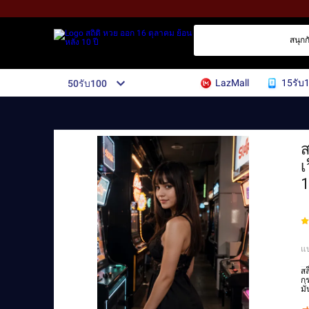
สนุกกับส
LazMall
15รับ1
50รับ100
ส
เ
1
แ
สล
กร
มั