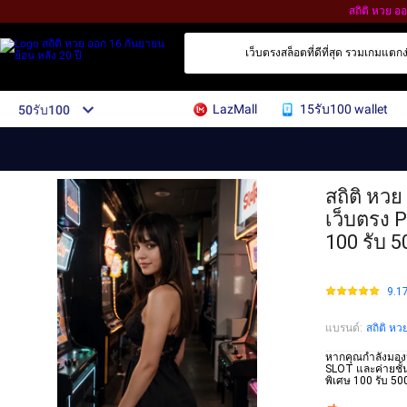
สถิติ หวย ออ
เว็บตรงสล็อตที่ดีที่สุด รวมเกมแตกง่
LazMall
15รับ100 wallet
50รับ100
สถิติ หวย
เว็บตรง 
100 รับ 
9.1
แบรนด์
:
สถิติ หว
หากคุณกำลังมองหา
SLOT และค่ายชั้
พิเศษ 100 รับ 50