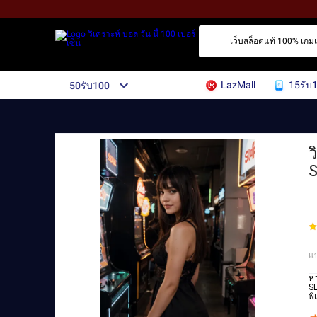
เว็บสล็อตแท้ 100% เกมแตกง
LazMall
15รับ1
50รับ100
ว
S
【
แ
หา
SL
พิ