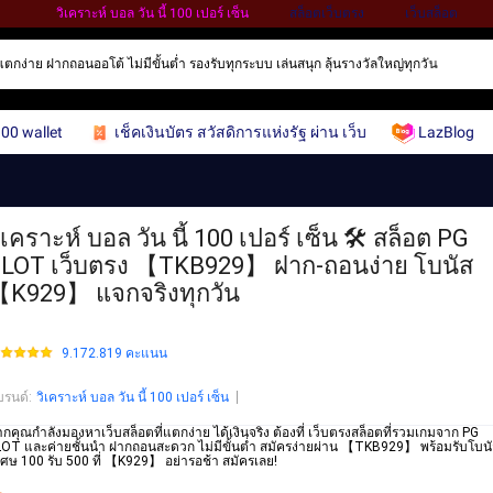
วิเคราะห์ บอล วัน นี้ 100 เปอร์ เซ็น
สล็อตเว็บตรง
เว็บสล็อต
่าย ฝากถอนออโต้ ไม่มีขั้นต่ำ รองรับทุกระบบ เล่นสนุก ลุ้นรางวัลใหญ่ทุกวัน
00 wallet
เช็คเงินบัตร สวัสดิการแห่งรัฐ ผ่าน เว็บ
LazBlog
ิเคราะห์ บอล วัน นี้ 100 เปอร์ เซ็น 🛠️ สล็อต PG
LOT เว็บตรง 【TKB929】 ฝาก-ถอนง่าย โบนัส
K929】 แจกจริงทุกวัน
9.172.819 คะแนน
บรนด์
:
วิเคราะห์ บอล วัน นี้ 100 เปอร์ เซ็น
กคุณกำลังมองหาเว็บสล็อตที่แตกง่าย ได้เงินจริง ต้องที่ เว็บตรงสล็อตที่รวมเกมจาก PG
OT และค่ายชั้นนำ ฝากถอนสะดวก ไม่มีขั้นต่ำ สมัครง่ายผ่าน 【TKB929】 พร้อมรับโบน
เศษ 100 รับ 500 ที่ 【K929】 อย่ารอช้า สมัครเลย!