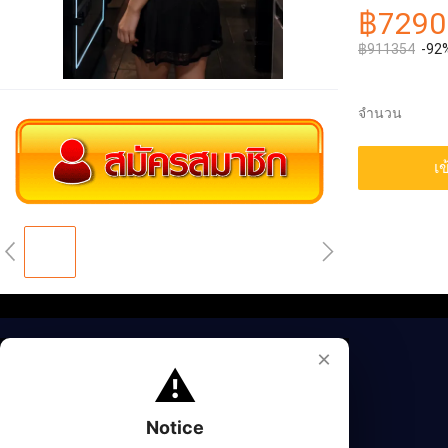
฿7290
฿911354
-92
จำนวน
เข
×
⚠️
Notice