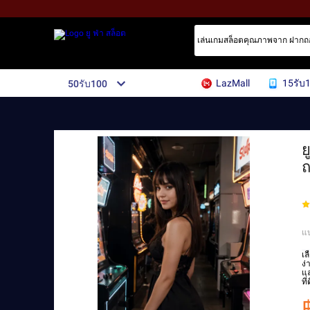
เล่นเกมสล็อตคุณภาพจาก ฝากถอนไม่ม
LazMall
15รับ1
50รับ100
ย
ถ
แ
เล
ง่
แล
ที