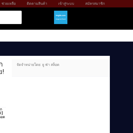
ช่วยเหลือ
ติดตามสินค้า
เข้าสู่ระบบ
สมัครสมาชิก
ก
จัดจำหน่ายโดย: ยู ฟ่า สล็อต
ย!
ตก
29】
ล็อต