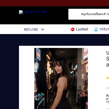
สนุกกับเกมสล็อตแท้ 100% 
LazMall
15รับ1
50รับ100
บ
S
ส
แ
สั
ค่
10