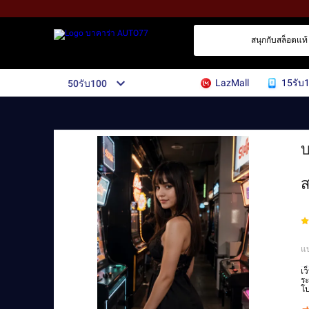
สนุกกับสล็อตแท้ 10
LazMall
15รับ1
50รับ100
บ
【
ส
แ
เว
ระ
โป