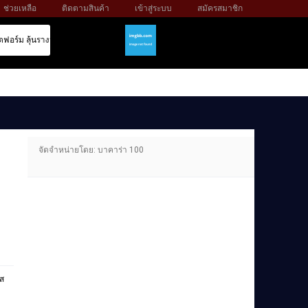
ช่วยเหลือ
ติดตามสินค้า
เข้าสู่ระบบ
สมัครสมาชิก
ม ลุ้นรางวัลใหญ่ได้ทุกวัน
จัดจำหน่ายโดย: บาคาร่า 100
ัส