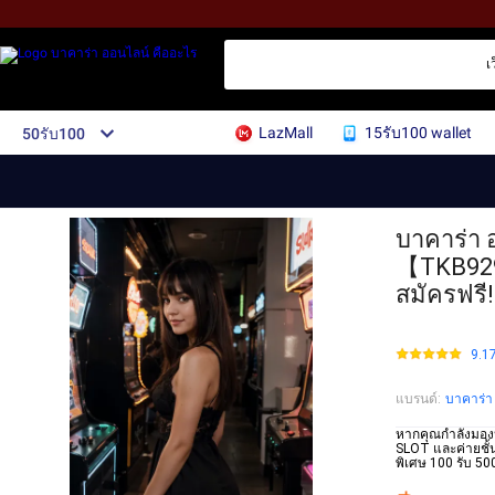
เว
LazMall
15รับ100 wallet
50รับ100
บาคาร่า 
【TKB929
สมัครฟรี!
9.1
แบรนด์
:
บาคาร่า
หากคุณกำลังมองหา
SLOT และค่ายชั้
พิเศษ 100 รับ 50