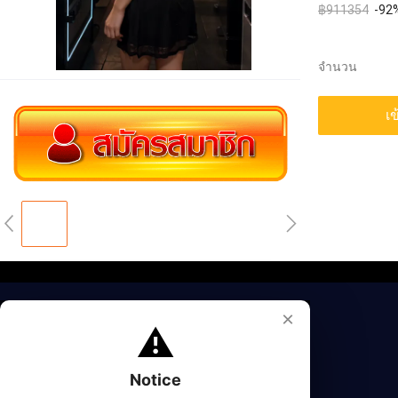
฿911354
-92
จำนวน
เข
×
⚠️
Notice