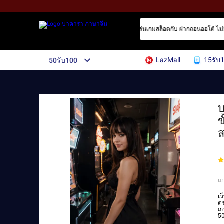
เล่นเกมสล็อตกับ ฝากถอนออโต้ ไม่มีขั
LazMall
15รับ1
50รับ100
บ
ข
ส
แ
เว
ตร
ถอ
50