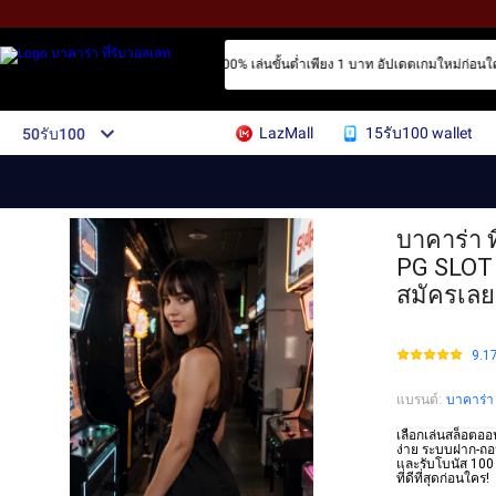
สนุกกับสล็อตแท้ 100% เล่นขั้นต่ำเพียง 1 บาท อัปเดตเกมใหม่ก่อนใคร
LazMall
15รับ100 wallet
50รับ100
บาคาร่า 
PG SLOT 
สมัครเลย
9.1
แบรนด์
:
บาคาร่า 
เลือกเล่นสล็อตอ
ง่าย ระบบฝาก-ถอน
และรับโบนัส 100 
ที่ดีที่สุดก่อนใคร!