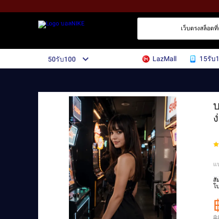
เว็บตรงสล็อตที่ดี
LazMall
15รับ1
50รับ100
บ
ง
แ
สั
โบ
฿