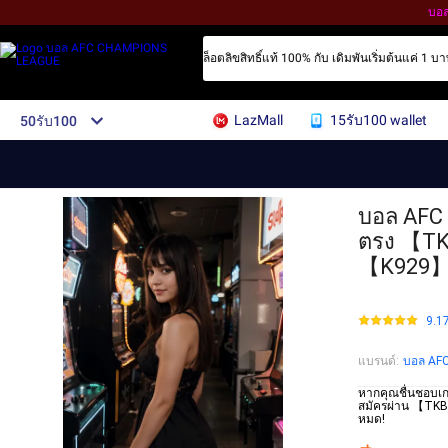
บอ
เล่นสล็อตลิขสิทธิ์แท้ 100% กับ เดิมพันเริ่มต้นแค่ 1 บาท
LazMall
15รับ100 wallet
50รับ100
บอล AFC
ตรง 【TKB
【K929】 
9.1
แบรนด์
:
บอล AF
หากคุณชื่นชอบเก
สมัครผ่าน 【TKB9
หมด!