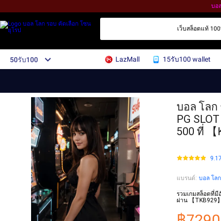
บอล
เว็บสล็อตแท้ 100%
LazMall
15รับ100 wallet
50รับ100
บอล โลก 
PG SLOT 
500 ที่ 
9.1
แบรนด์
:
บอล โลก 
รวมเกมสล็อตที่มี
ผ่าน 【TKB929】 พ
฿7290