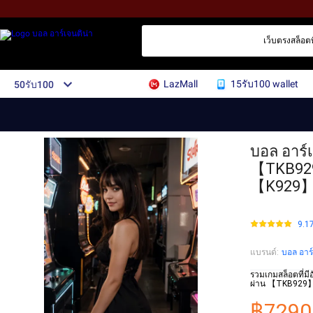
เว็บตรงสล็อตที
LazMall
15รับ100 wallet
50รับ100
บอล อาร์
【TKB929】
【K929
9.1
แบรนด์
:
บอล อาร์
รวมเกมสล็อตที่มี
ผ่าน 【TKB929】 พ
฿7290