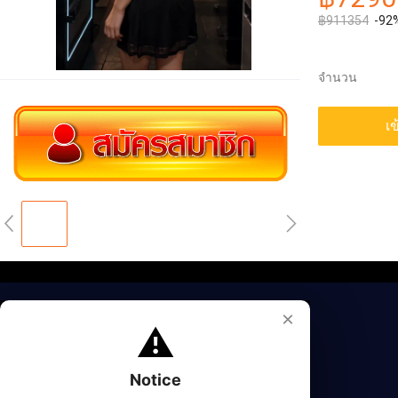
฿911354
-92
จำนวน
เข
×
⚠️
Notice