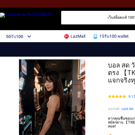
เว็บสล็อตแท้ 100% 
LazMall
15รับ100 wallet
50รับ100
บอล สด วั
ตรง 【TK
แจกจริงท
9.1
แบรนด์
:
บอล สด วั
หากคุณชื่นชอบเก
สมัครผ่าน 【TKB9
หมด!