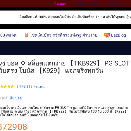
นีช บอล
สล็อตเว็บตรง
เว็บสล็อต
เว็บสล็อตแท้ 100% ฝากถอนไม่มีขั้นต่ำ เดิมพันเพียง 1 บาท เล่นได้ทุกเกม ลุ้น
00 wallet
เช็คเงินบัตร สวัสดิการแห่งรัฐ ผ่าน เว็บ
LazBlog
ีช บอล 💢 สล็อตแตกง่าย 【TKB929】 PG SLOT
ว็บตรง โบนัส 【K929】 แจกจริงทุกวัน
9.172.819 คะแนน
บรนด์
:
นีช บอล
็อตเว็บตรง อัปเดตเกมใหม่ล่าสุดจาก PG SLOT รวมเกมที่มีอัตราการแตกสูงสุด เล่นง่าย
าฟิกสวย ระบบเสถียร สมัครผ่าน 【TKB929】 รับโบนัสพิเศษ 100 รับ 500 ที่ 【K929】
่นใจได้เลยว่าเล่นที่นี่ ปลอดภัย ได้เงินจริง
฿72908