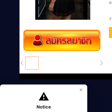
฿
จ
×
⚠️
Notice