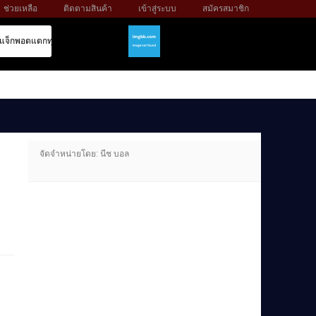
ช่วยเหลือ
ติดตามสินค้า
เข้าสู่ระบบ
สมัครสมาชิก
แจ็กพอตแตกทุกวัน
จัดจำหน่ายโดย: นีช บอล