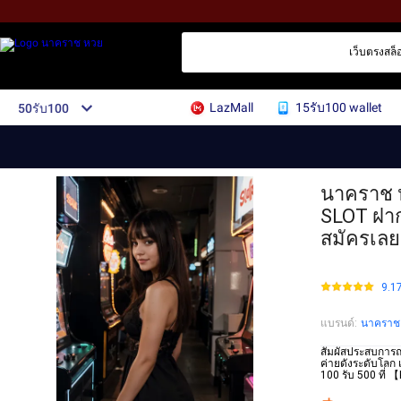
เว็บตรงสล็อต
LazMall
15รับ100 wallet
50รับ100
นาคราช 
SLOT ฝาก
สมัครเลย
9.1
แบรนด์
:
นาคราช
สัมผัสประสบการณ
ค่ายดังระดับโลก 
100 รับ 500 ที่ 