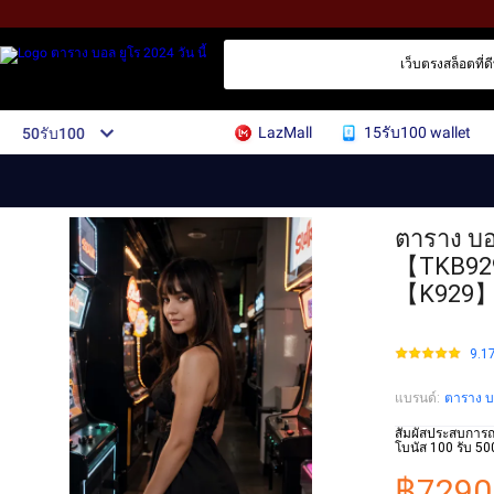
เว็บตรงสล็อตที่ดี
LazMall
15รับ100 wallet
50รับ100
ตาราง บอล
【TKB929】
【K929】 
9.1
แบรนด์
:
ตาราง บอ
สัมผัสประสบการณ์
โบนัส 100 รับ 500
฿7290