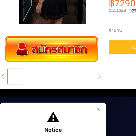
฿7290
฿911354
-92
จำนวน
เข
×
⚠️
Notice