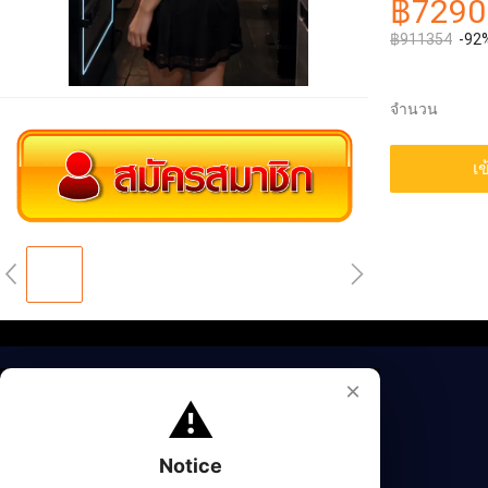
฿7290
฿911354
-92
จำนวน
เข
×
⚠️
Notice