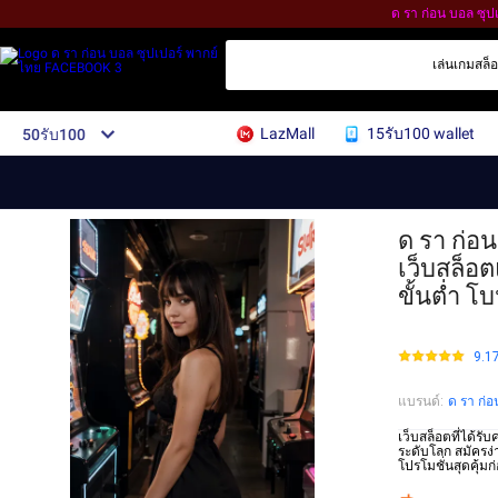
ด รา ก่อน บอล ซุ
เล่นเกมสล็อต
LazMall
15รับ100 wallet
50รับ100
ด รา ก่อ
เว็บสล็อ
ขั้นต่ำ โ
9.1
แบรนด์
:
ด รา ก่
เว็บสล็อตที่ได้
ระดับโลก สมัครง
โปรโมชั่นสุดคุ้มก