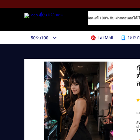
เล่นสล็อตแท้ 100% กับ ฝากถอนออโต้ ไม่มีข
LazMall
15รับ1
50รับ100
ญ
ต
ส
แ
สั
ค่
10