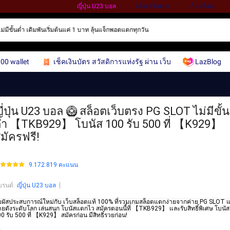
ญี่ปุ่น U23 บอล
สล็อตเว็บตรง
เว็บสล็อต
ั้นต่ำ เดิมพันเริ่มต้นแค่ 1 บาท ลุ้นแจ็กพอตแตกทุกวัน
00 wallet
เช็คเงินบัตร สวัสดิการแห่งรัฐ ผ่าน เว็บ
LazBlog
ี่ปุ่น U23 บอล 🥝 สล็อตเว็บตรง PG SLOT ไม่มีขั้น
่ำ 【TKB929】 โบนัส 100 รับ 500 ที่ 【K929】
มัครฟรี!
9.172.819 คะแนน
บรนด์
:
ญี่ปุ่น U23 บอล
มผัสประสบการณ์ใหม่กับ เว็บสล็อตแท้ 100% ที่รวมเกมสล็อตแตกง่ายจากค่าย PG SLOT 
ายดังระดับโลก เล่นสนุก โบนัสแตกไว สมัครตอนนี้ที่ 【TKB929】 และรับสิทธิ์พิเศษ โบนัส
0 รับ 500 ที่ 【K929】 สมัครก่อน มีสิทธิ์รวยก่อน!