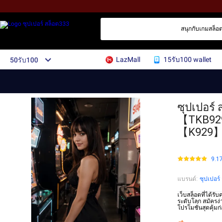
สนุกกับเกมสล็อตแ
LazMall
15รับ100 wallet
50รับ100
ซุปเปอร์ 
【TKB929】
【K929】 
9.1
แบรนด์
:
ซุปเปอร์
เว็บสล็อตที่ได้
ระดับโลก สมัครง
โปรโมชั่นสุดคุ้มก