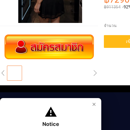
฿911354
-92
จำนวน
เข
×
⚠️
Notice