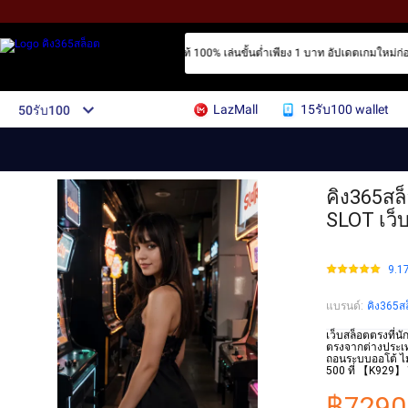
สนุกกับสล็อตแท้ 100% เล่นขั้นต่ำเพียง 1 บาท อัปเดตเกมใหม่ก่อน
LazMall
15รับ100 wallet
50รับ100
คิง365ส
SLOT เว็
9.1
แบรนด์
:
คิง365ส
เว็บสล็อตตรงที่น
ตรงจากต่างประเทศ
ถอนระบบออโต้ ไม่
500 ที่ 【K929】 
฿7290