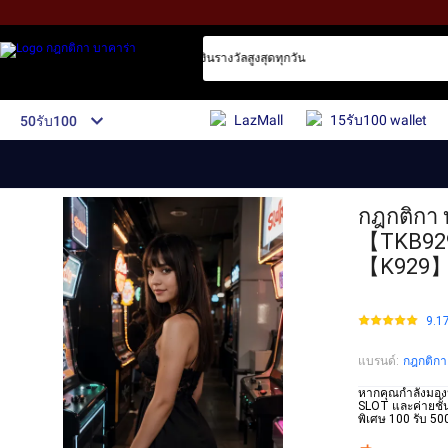
มต้นแค่ 1 บาท รองรับมือถือทุกระบบ ลุ้นเงินรางวัลสูงสุดทุกวัน
LazMall
15รับ100 wallet
50รับ100
กฎกติกา 
【TKB929】
【K929
9.1
แบรนด์
:
กฎกติกา
หากคุณกำลังมองหา
SLOT และค่ายชั้
พิเศษ 100 รับ 50