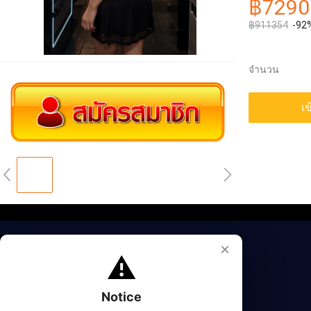
฿7290
฿911354
-92
จำนวน
เข
×
⚠️
Notice