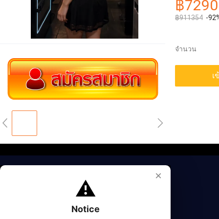
฿7290
฿911354
-92
จำนวน
เข
×
⚠️
Notice