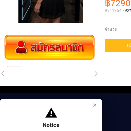
฿7290
฿911354
-92
จำนวน
เข
×
⚠️
Notice