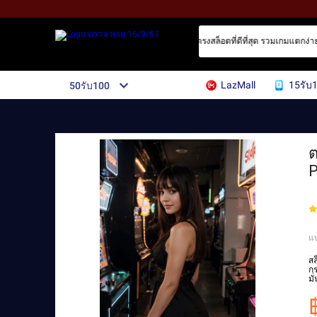
เว็บตรงสล็อตที่ดีที่สุด รวมเกมแตกง่าย 
LazMall
15รับ1
50รับ100
ต
P
แ
สล
กร
มั