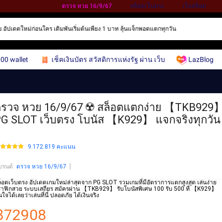
ตรวจ หวย 16/9/67
สล็อตเว็บตรง
เว็บสล็อต
อัปเดตใหม่ก่อนใคร เดิมพันเริ่มต้นเพียง 1 บาท ลุ้นแจ็กพอตแตกทุกวัน
00 wallet
เช็คเงินบัตร สวัสดิการแห่งรัฐ ผ่าน เว็บ
LazBlog
รวจ หวย 16/9/67 ☢️ สล็อตแตกง่าย 【TKB929
G SLOT เว็บตรง โบนัส 【K929】 แจกจริงทุกวัน
9.172.819 คะแนน
บรนด์
:
ตรวจ หวย 16/9/67
็อตเว็บตรง อัปเดตเกมใหม่ล่าสุดจาก PG SLOT รวมเกมที่มีอัตราการแตกสูงสุด เล่นง่าย
าฟิกสวย ระบบเสถียร สมัครผ่าน 【TKB929】 รับโบนัสพิเศษ 100 รับ 500 ที่ 【K929】
่นใจได้เลยว่าเล่นที่นี่ ปลอดภัย ได้เงินจริง
฿72908