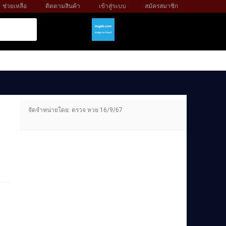
ช่วยเหลือ
ติดตามสินค้า
เข้าสู่ระบบ
สมัครสมาชิก
】
จัดจำหน่ายโดย: ตรวจ หวย 16/9/67