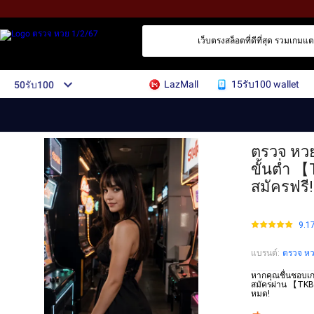
เว็บตรงสล็อตที่ดีที่สุด รวมเกมแต
LazMall
15รับ100 wallet
50รับ100
ตรวจ หวย
ขั้นต่ำ 
สมัครฟรี!
9.1
แบรนด์
:
ตรวจ หว
หากคุณชื่นชอบเก
สมัครผ่าน 【TKB9
หมด!