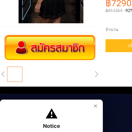
฿7290
฿911354
-92
จำนวน
เข
×
⚠️
Notice